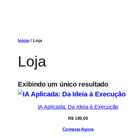
Pular
para
o
conteúdo
Início
/ Loja
Loja
Exibindo um único resultado
IA Aplicada: Da Ideia à Execução
R$
199,00
Comprar Agora